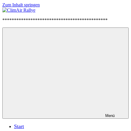
Zum Inhalt springen
ClimAir
*********************************************
Rallye
Menü
Start